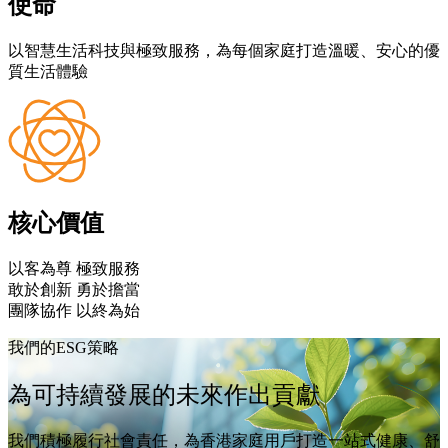
使命
以智慧⽣活科技與極致服務，為每個家庭打造溫暖、安⼼的優
質⽣活體驗
核心價值
以客為尊 極致服務
敢於創新 勇於擔當
團隊協作 以終為始
我們的ESG策略
為可持續發展的未來作出貢獻
我們積極履行社會責任，為香港家庭用戶打造一站式健康、舒